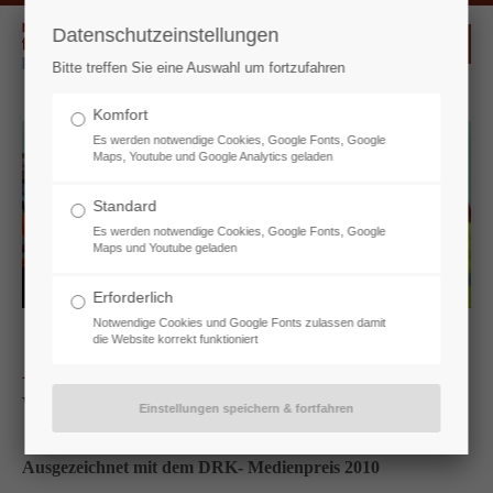
Datenschutzeinstellungen
Der Eintrag "offcanvas-col1" existiert leider nicht.
Bitte treffen Sie eine Auswahl um fortzufahren
Komfort
Der Eintrag "offcanvas-col2" existiert leider nicht.
Es werden notwendige Cookies, Google Fonts, Google
Maps, Youtube und Google Analytics geladen
Der Eintrag "offcanvas-col3" existiert leider nicht.
Standard
Es werden notwendige Cookies, Google Fonts, Google
Maps und Youtube geladen
Der Eintrag "offcanvas-col4" existiert leider nicht.
Erforderlich
Notwendige Cookies und Google Fonts zulassen damit
die Website korrekt funktioniert
Auch Helfer brauchen Hilfe
Wenn Einsätze die Seele quälen
Ausgezeichnet mit dem DRK- Medienpreis 2010